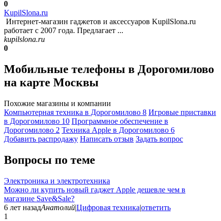
0
KupilSlona.ru
Интернет-магазин гаджетов и аксессуаров KupilSlona.ru
работает с 2007 года. Предлагает ...
kupilslona.ru
0
Мобильные телефоны в Дорогомилово
на карте Москвы
Похожие магазины и компании
Компьютерная техника в Дорогомилово
8
Игровые приставки
в Дорогомилово
10
Программное обеспечение в
Дорогомилово
2
Техника Apple в Дорогомилово
6
Добавить раcпродажу
Написать отзыв
Задать вопрос
Вопросы по теме
Электроника и электротехника
Можно ли купить новый гаджет Apple дешевле чем в
магазине Save&Sale?
6 лет назад
Анатолий
|
Цифровая техника
|
ответить
1