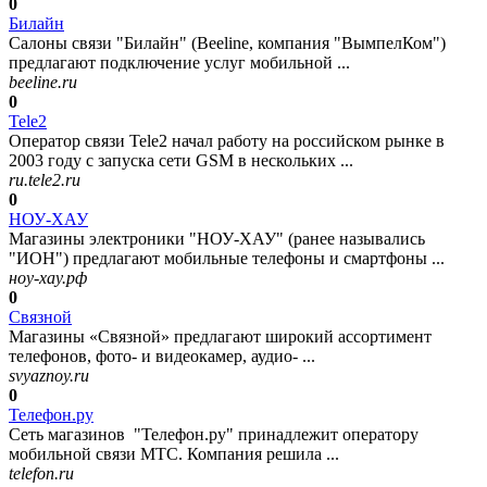
0
Билайн
Салоны связи "Билайн" (Beeline, компания "ВымпелКом")
предлагают подключение услуг мобильной ...
beeline.ru
0
Tele2
Оператор связи Tele2 начал работу на российском рынке в
2003 году с запуска сети GSM в нескольких ...
ru.tele2.ru
0
НОУ-ХАУ
Магазины электроники "НОУ-ХАУ" (ранее назывались
"ИОН") предлагают мобильные телефоны и смартфоны ...
ноу-хау.рф
0
Связной
Магазины «Связной» предлагают широкий ассортимент
телефонов, фото- и видеокамер, аудио- ...
svyaznoy.ru
0
Телефон.ру
Сеть магазинов "Телефон.ру" принадлежит оператору
мобильной связи МТС. Компания решила ...
telefon.ru