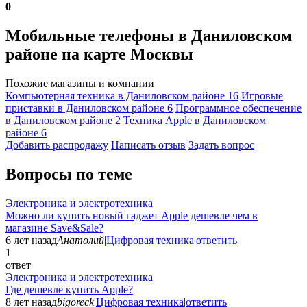
0
Мобильные телефоны в Даниловском
районе на карте Москвы
Похожие магазины и компании
Компьютерная техника в Даниловском районе
16
Игровые
приставки в Даниловском районе
6
Программное обеспечение
в Даниловском районе
2
Техника Apple в Даниловском
районе
6
Добавить раcпродажу
Написать отзыв
Задать вопрос
Вопросы по теме
Электроника и электротехника
Можно ли купить новый гаджет Apple дешевле чем в
магазине Save&Sale?
6 лет назад
Анатолий
|
Цифровая техника
|
ответить
1
ответ
Электроника и электротехника
Где дешевле купить Apple?
8 лет назад
bigoreck
|
Цифровая техника
|
ответить