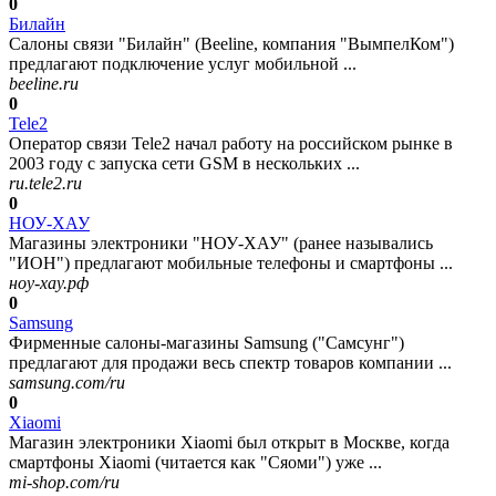
0
Билайн
Салоны связи "Билайн" (Beeline, компания "ВымпелКом")
предлагают подключение услуг мобильной ...
beeline.ru
0
Tele2
Оператор связи Tele2 начал работу на российском рынке в
2003 году с запуска сети GSM в нескольких ...
ru.tele2.ru
0
НОУ-ХАУ
Магазины электроники "НОУ-ХАУ" (ранее назывались
"ИОН") предлагают мобильные телефоны и смартфоны ...
ноу-хау.рф
0
Samsung
Фирменные салоны-магазины Samsung ("Самсунг")
предлагают для продажи весь спектр товаров компании ...
samsung.com/ru
0
Xiaomi
Магазин электроники Xiaomi был открыт в Москве, когда
смартфоны Xiaomi (читается как "Сяоми") уже ...
mi-shop.com/ru