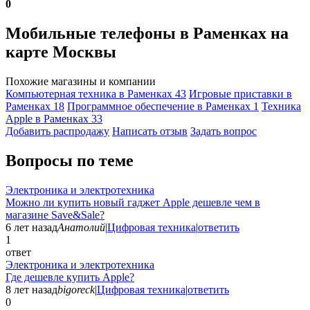
0
Мобильные телефоны в Раменках на
карте Москвы
Похожие магазины и компании
Компьютерная техника в Раменках
43
Игровые приставки в
Раменках
18
Программное обеспечение в Раменках
1
Техника
Apple в Раменках
33
Добавить раcпродажу
Написать отзыв
Задать вопрос
Вопросы по теме
Электроника и электротехника
Можно ли купить новый гаджет Apple дешевле чем в
магазине Save&Sale?
6 лет назад
Анатолий
|
Цифровая техника
|
ответить
1
ответ
Электроника и электротехника
Где дешевле купить Apple?
8 лет назад
bigoreck
|
Цифровая техника
|
ответить
0