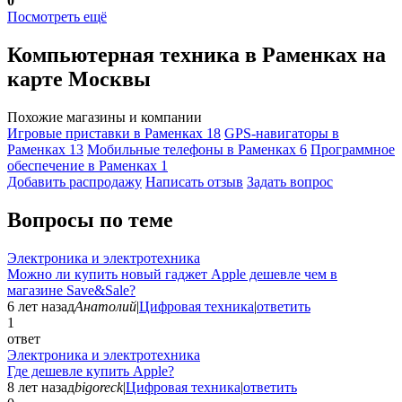
0
Посмотреть ещё
Компьютерная техника в Раменках на
карте Москвы
Похожие магазины и компании
Игровые приставки в Раменках
18
GPS-навигаторы в
Раменках
13
Мобильные телефоны в Раменках
6
Программное
обеспечение в Раменках
1
Добавить раcпродажу
Написать отзыв
Задать вопрос
Вопросы по теме
Электроника и электротехника
Можно ли купить новый гаджет Apple дешевле чем в
магазине Save&Sale?
6 лет назад
Анатолий
|
Цифровая техника
|
ответить
1
ответ
Электроника и электротехника
Где дешевле купить Apple?
8 лет назад
bigoreck
|
Цифровая техника
|
ответить