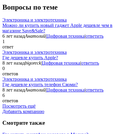
Вопросы по теме
Электроника и электротехника
Можно ли купить новый гаджет Apple дешевле чем в
магазине Save&Sale?
6 лет назад
Анатолий
|
Цифровая техника
|
ответить
1
ответ
Электроника и электротехника
Где дешевле купить Apple?
8 лет назад
bigoreck
|
Цифровая техника
|
ответить
0
ответов
Электроника и электротехника
Где дешевле купить телефон Сяоми?
8 лет назад
Анатолий
|
Цифровая техника
|
ответить
6
ответов
Посмотреть ещё
Добавить компанию
Смотрите также