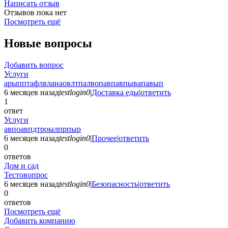
Написать отзыв
Отзывов пока нет
Посмотреть ещё
Новые вопросы
Добавить вопрос
Услуги
арыпптафлвлаиаовлтпалвопавпавпывапавып
6 месяцев назад
testlogin0
|
Доставка еды
|
ответить
1
ответ
Услуги
авпоавпдтроылпрпыр
6 месяцев назад
testlogin0
|
Прочее
|
ответить
0
ответов
Дом и сад
Тестовопрос
6 месяцев назад
testlogin0
|
Безопасность
|
ответить
0
ответов
Посмотреть ещё
Добавить компанию