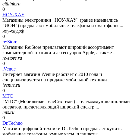
citilink.ru
0
НОУ-ХАУ
Магазины электроники "НОУ-ХАУ" (ранее назывались
"ИОН") предлагают мобильные телефоны и смартфоны ...
ноу-хау.рф
0
re:Store
Магазины Re:Store предлагают широкий ассортимент
компьютерной техники и аксессуаров Apple, а также ...
re-store.ru
0
iVenue
Интернет-магазин iVenue работает с 2010 года и
специализируется на продаже мобильной техники ...
ivenue.ru
0
МТС
"МТС" (Мобильные ТелеСистемы) - телекоммуникационный
оператор, представляющий широкий спектр ...
mts.ru
0
Dr.Techno
Магазин цифровой техники Dr.Techno предлагает купить
мобильные телефоны, умные часы, планшеты ...