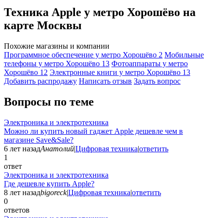
Техника Apple у метро Хорошёво на
карте Москвы
Похожие магазины и компании
Программное обеспечение у метро Хорошёво
2
Мобильные
телефоны у метро Хорошёво
13
Фотоаппараты у метро
Хорошёво
12
Электронные книги у метро Хорошёво
13
Добавить раcпродажу
Написать отзыв
Задать вопрос
Вопросы по теме
Электроника и электротехника
Можно ли купить новый гаджет Apple дешевле чем в
магазине Save&Sale?
6 лет назад
Анатолий
|
Цифровая техника
|
ответить
1
ответ
Электроника и электротехника
Где дешевле купить Apple?
8 лет назад
bigoreck
|
Цифровая техника
|
ответить
0
ответов