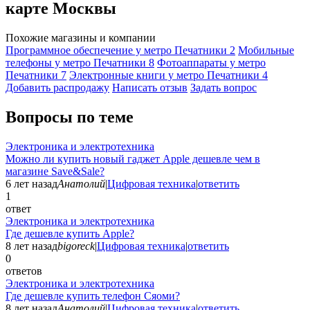
карте Москвы
Похожие магазины и компании
Программное обеспечение у метро Печатники
2
Мобильные
телефоны у метро Печатники
8
Фотоаппараты у метро
Печатники
7
Электронные книги у метро Печатники
4
Добавить раcпродажу
Написать отзыв
Задать вопрос
Вопросы по теме
Электроника и электротехника
Можно ли купить новый гаджет Apple дешевле чем в
магазине Save&Sale?
6 лет назад
Анатолий
|
Цифровая техника
|
ответить
1
ответ
Электроника и электротехника
Где дешевле купить Apple?
8 лет назад
bigoreck
|
Цифровая техника
|
ответить
0
ответов
Электроника и электротехника
Где дешевле купить телефон Сяоми?
8 лет назад
Анатолий
|
Цифровая техника
|
ответить