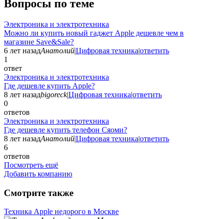
Вопросы по теме
Электроника и электротехника
Можно ли купить новый гаджет Apple дешевле чем в
магазине Save&Sale?
6 лет назад
Анатолий
|
Цифровая техника
|
ответить
1
ответ
Электроника и электротехника
Где дешевле купить Apple?
8 лет назад
bigoreck
|
Цифровая техника
|
ответить
0
ответов
Электроника и электротехника
Где дешевле купить телефон Сяоми?
8 лет назад
Анатолий
|
Цифровая техника
|
ответить
6
ответов
Посмотреть ещё
Добавить компанию
Смотрите также
Техника Apple недорого в Москве