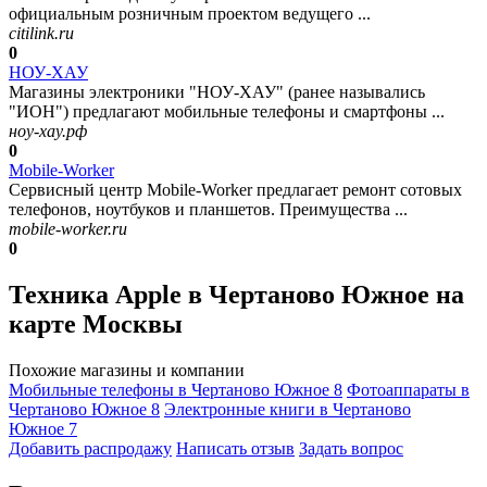
официальным розничным проектом ведущего ...
citilink.ru
0
НОУ-ХАУ
Магазины электроники "НОУ-ХАУ" (ранее назывались
"ИОН") предлагают мобильные телефоны и смартфоны ...
ноу-хау.рф
0
Mobile-Worker
Сервисный центр Mobile-Worker предлагает ремонт сотовых
телефонов, ноутбуков и планшетов. Преимущества ...
mobile-worker.ru
0
Техника Apple в Чертаново Южное на
карте Москвы
Похожие магазины и компании
Мобильные телефоны в Чертаново Южное
8
Фотоаппараты в
Чертаново Южное
8
Электронные книги в Чертаново
Южное
7
Добавить раcпродажу
Написать отзыв
Задать вопрос