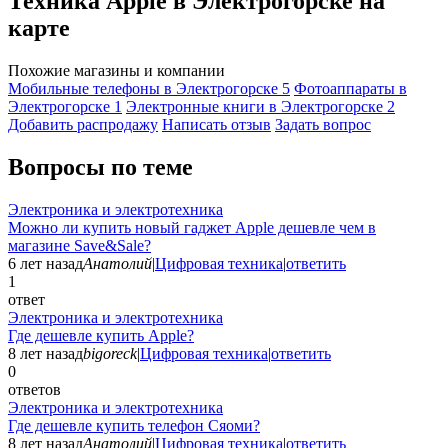
Техника Apple в Электрогорске на
карте
Похожие магазины и компании
Мобильные телефоны в Электрогорске
5
Фотоаппараты в
Электрогорске
1
Электронные книги в Электрогорске
2
Добавить раcпродажу
Написать отзыв
Задать вопрос
Вопросы по теме
Электроника и электротехника
Можно ли купить новый гаджет Apple дешевле чем в
магазине Save&Sale?
6 лет назад
Анатолий
|
Цифровая техника
|
ответить
1
ответ
Электроника и электротехника
Где дешевле купить Apple?
8 лет назад
bigoreck
|
Цифровая техника
|
ответить
0
ответов
Электроника и электротехника
Где дешевле купить телефон Сяоми?
8 лет назад
Анатолий
|
Цифровая техника
|
ответить