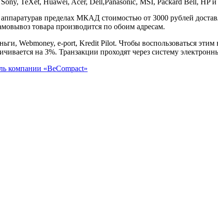
ny, TeXet, Huawei, Acer, Dell,Panasonic, MSI, Packard Bell, HP 
 аппаратурав пределах МКАД стоимостью от 3000 рублей доставл
Самовывоз товара производится по обоим адресам.
ги, Webmoney, e-port, Kredit Pilot. Чтобы воспользоваться этим
еличивается на 3%. Транзакции проходят через систему электр
ель
компании «BeCompact»