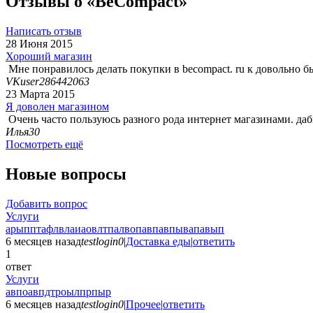
Отзывы о «BeCompact»
Написать отзыв
28 Июня 2015
Хороший магазин
Мне понравилось делать покупки в becompact. ru к довольно б
VKuser286442063
23 Марта 2015
Я доволен магазином
Очень часто пользуюсь разного рода интернет магазинами. даб
Илья30
Посмотреть ещё
Новые вопросы
Добавить вопрос
Услуги
арыпптафлвлаиаовлтпалвопавпавпывапавып
6 месяцев назад
testlogin0
|
Доставка еды
|
ответить
1
ответ
Услуги
авпоавпдтроылпрпыр
6 месяцев назад
testlogin0
|
Прочее
|
ответить