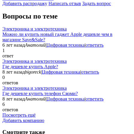
Добавить раcпродажу
Написать отзыв
Задать вопрос
Вопросы по теме
Электроника и электротехника
Можно ли купить новый гаджет Apple дешевле чем в
магазине Save&Sale?
6 лет назад
Анатолий
|
Цифровая техника
|
ответить
1
ответ
Электроника и электротехника
Где дешевле купить Apple?
8 лет назад
bigoreck
|
Цифровая техника
|
ответить
0
ответов
Электроника и электротехника
Где дешевле купить телефон Сяоми?
8 лет назад
Анатолий
|
Цифровая техника
|
ответить
6
ответов
Посмотреть ещё
Добавить компанию
Смотрите также