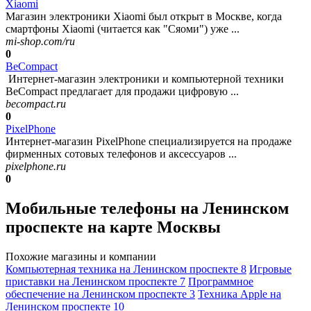
Xiaomi
Магазин электроники Xiaomi был открыт в Москве, когда
смартфоны Xiaomi (читается как "Сяоми") уже ...
mi-shop.com/ru
0
BeCompact
Интернет-магазин электроники и компьютерной техники
BeCompact предлагает для продажи цифровую ...
becompact.ru
0
PixelPhone
Интернет-магазин PixelPhone специализируется на продаже
фирменных сотовых телефонов и аксессуаров ...
pixelphone.ru
0
Мобильные телефоны на Ленинском
проспекте на карте Москвы
Похожие магазины и компании
Компьютерная техника на Ленинском проспекте
8
Игровые
приставки на Ленинском проспекте
7
Программное
обеспечение на Ленинском проспекте
3
Техника Apple на
Ленинском проспекте
10