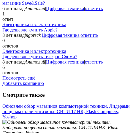
магазине Save&Sale?
6 лет назад
Анатолий
|
Цифровая техника
|
ответить
1
ответ
Электроника и электротехника
Где дешевле купить Apple?
8 лет назад
bigoreck
|
Цифровая техника
|
ответить
0
ответов
Электроника и электротехника
Где дешевле купить телефон Сяоми?
8 лет назад
Анатолий
|
Цифровая техника
|
ответить
6
ответов
Посмотреть ещё
Добавить компанию
Смотрите также
Обновлен обзор магазинов компьютерной техники. Лидерами
по ценам стали магазины: СИТИЛИНК, Flash Computers,
Yoshop