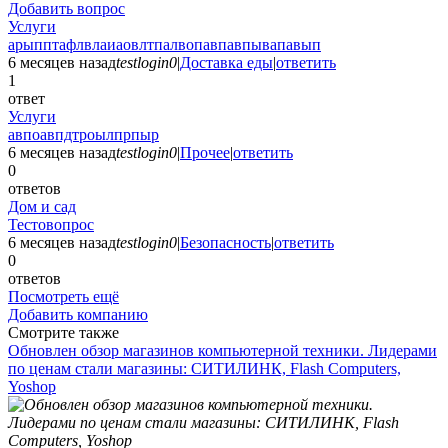
Добавить вопрос
Услуги
арыпптафлвлаиаовлтпалвопавпавпывапавып
6 месяцев назад
testlogin0
|
Доставка еды
|
ответить
1
ответ
Услуги
авпоавпдтроылпрпыр
6 месяцев назад
testlogin0
|
Прочее
|
ответить
0
ответов
Дом и сад
Тестовопрос
6 месяцев назад
testlogin0
|
Безопасность
|
ответить
0
ответов
Посмотреть ещё
Добавить компанию
Смотрите также
Обновлен обзор магазинов компьютерной техники. Лидерами
по ценам стали магазины: СИТИЛИНК, Flash Computers,
Yoshop