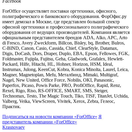
Facebook
ForOffice осуществляет поставки оргтехники, офисного,
полиграфического и банковского оборудования. ФорОфис.ру
имеет демозал в Москве, где представлен большой спектр
офисной оргтехники и профессионального полиграфического
оборудования от ведущих производителей. Компания является
официальным представителем брендов ADA, Alko, APC, Arto
di Fresco, Avery Zweckform, Billcon, Bisley, bq, Brother, Bulros,
C-BIND, Canon, Casio, Cassida, Chief, ClearStyle, Datamax,
Digis, DoCash, Dors, Draper, Duplo, EBA, Epson, Fellowes, FGK,
Foldmaster, Fujipla, Fujitsu, Geha, Gladwork, Grafalex, Hewlett-
Packard, Hilfe, Hitachi, HL, Hohner, Horizon, HSM, Ideal,
Instrumax, Julong, KeenCut, Kobra, Konica Minolta, Laurel, Leica,
Magner, Magnetoplan, Mefu, Металбинд, Mimaki, Multigraf,
Nagel, New United, Office Force, Nobilis, OKI, Panasonic,
Paperfox, Picaso, Powis Parke, PRO, ProfiOffice, Rapid, Renz,
Rexel, Rigo, Riso, RS-OFFICE, SMART, SMS, Steiger,
Technomax, Testo, The Magic Touch, Tiko, TISF, TitanJet, Uchida,
Valberg, Veika, ViewScreen, Vivitek, Xerox, Zebra, Гелеос,
Практик.
Подписаться на новости
компании «ForOffice»
Я
представитель
компании «ForOffice»
Krasnovaev