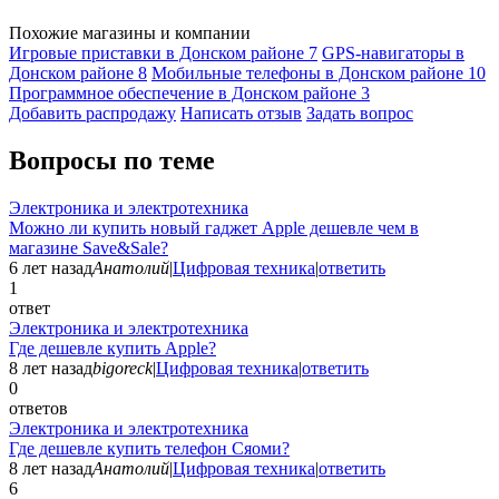
Похожие магазины и компании
Игровые приставки в Донском районе
7
GPS-навигаторы в
Донском районе
8
Мобильные телефоны в Донском районе
10
Программное обеспечение в Донском районе
3
Добавить раcпродажу
Написать отзыв
Задать вопрос
Вопросы по теме
Электроника и электротехника
Можно ли купить новый гаджет Apple дешевле чем в
магазине Save&Sale?
6 лет назад
Анатолий
|
Цифровая техника
|
ответить
1
ответ
Электроника и электротехника
Где дешевле купить Apple?
8 лет назад
bigoreck
|
Цифровая техника
|
ответить
0
ответов
Электроника и электротехника
Где дешевле купить телефон Сяоми?
8 лет назад
Анатолий
|
Цифровая техника
|
ответить
6