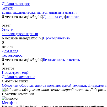
Добавить вопрос
Услуги
арыпптафлвлаиаовлтпалвопавпавпывапавып
6 месяцев назад
testlogin0
|
Доставка еды
|
ответить
1
ответ
Услуги
авпоавпдтроылпрпыр
6 месяцев назад
testlogin0
|
Прочее
|
ответить
0
ответов
Дом и сад
Тестовопрос
6 месяцев назад
testlogin0
|
Безопасность
|
ответить
0
ответов
Посмотреть ещё
Добавить компанию
Смотрите также
Обновлен обзор магазинов компьютерной техники. Лидерами п
Похожие компании
Мегафон
Компания "Мегафон" – один из трех крупнейших российских ..