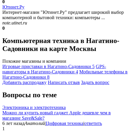
0
Ютинет.Ру
Интернет-магазин "Ютинет.Ру" предлагает широкий выбор
компьютерной и бытовой техники: компьютеры ...
note.utinet.ru
0
Компьютерная техника в Нагатино-
Садовники на карте Москвы
Похожие магазины и компании
Игровые приставки в Нагатино-Садовники
5
GPS-
навигаторы в Нагатино-Садовники
4
Мобильные телефоны в
Нагатино-Садовники
8
Добавить раcпродажу
Написать отзыв
Задать вопрос
Вопросы по теме
Электроника и электротехника
Можно ли купить новый гаджет Apple дешевле чем в
магазине Save&Sale?
6 лет назад
Анатолий
|
Цифровая техника
|
ответить
1