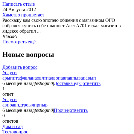
Написать отзыв
24 Августа 2012
Хамство процветает
Расскажу вам свою эпопею общения с магазином ОГО
собрался купить себе планшет Acer A701 искал магазин в
яндексе обратил ...
Black81
Посмотреть ещё
Новые вопросы
Добавить вопрос
Услуги
арыпптафлвлаиаовлтпалвопавпавпывапавып
6 месяцев назад
testlogin0
|
Доставка еды
|
ответить
1
ответ
Услуги
авпоавпдтроылпрпыр
6 месяцев назад
testlogin0
|
Прочее
|
ответить
0
ответов
Дом и сад
Тестовопрос