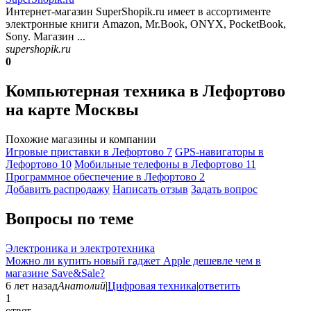
Интернет-магазин SuperShopik.ru имеет в ассортименте
электронные книги Amazon, Mr.Book, ONYX, PocketBook,
Sony. Магазин ...
supershopik.ru
0
Компьютерная техника в Лефортово
на карте Москвы
Похожие магазины и компании
Игровые приставки в Лефортово
7
GPS-навигаторы в
Лефортово
10
Мобильные телефоны в Лефортово
11
Программное обеспечение в Лефортово
2
Добавить раcпродажу
Написать отзыв
Задать вопрос
Вопросы по теме
Электроника и электротехника
Можно ли купить новый гаджет Apple дешевле чем в
магазине Save&Sale?
6 лет назад
Анатолий
|
Цифровая техника
|
ответить
1
ответ