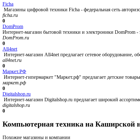
Ficha
Магазины цифровой техники Ficha - федеральная сеть авторизов
ficha.ru
0
DomProm
Интернет-магазин бытовой техники и электроники DomProm - э
DomProm.ru
0
All4net
Интернет-магазин All4net предлагает сетевое оборудование, о
all4net.ru
0
Маркет.РФ
Интернет-гипермаркет "Маркет.рф" предлагает детские товары
маркет.рф
0
Digitalshop.ru
Интернет-магазин Digitalshop.ru предлагает широкий ассортим
digitalshop.ru
0
Компьютерная техника на Каширской 
Похожие магазины и компании