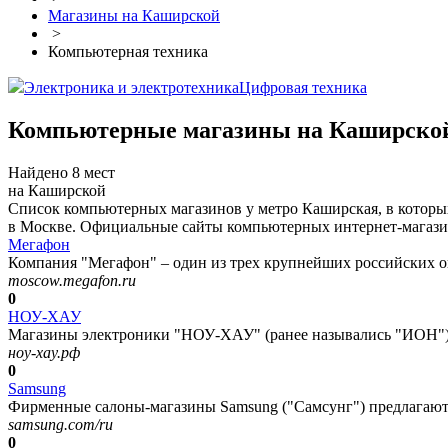
Магазины на Каширской
>
Компьютерная техника
Электроника и электротехника
Цифровая техника
Компьютерные магазины на Каширско
Найдено 8 мест
на Каширской
Список компьютерных магазинов у метро Каширская, в которы
в Москве. Официальные сайты компьютерных интернет-магазино
Мегафон
Компания "Мегафон" – один из трех крупнейших российских оп
moscow.megafon.ru
0
НОУ-ХАУ
Магазины электроники "НОУ-ХАУ" (ранее назывались "ИОН") 
ноу-хау.рф
0
Samsung
Фирменные салоны-магазины Samsung ("Самсунг") предлагают д
samsung.com/ru
0