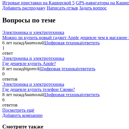
Игровые приставки на Каширской
5
GPS-навигаторы на Каши
Добавить раcпродажу
Написать отзыв
Задать вопрос
Вопросы по теме
Электроника и электротехника
Можно ли купить новый гаджет Apple дешевле чем в магазине 
6 лет назад
Анатолий
|
Цифровая техника
|
ответить
1
ответ
Электроника и электротехника
Где дешевле купить Apple?
8 лет назад
bigoreck
|
Цифровая техника
|
ответить
0
ответов
Электроника и электротехника
Где дешевле купить телефон Сяоми?
8 лет назад
Анатолий
|
Цифровая техника
|
ответить
6
ответов
Посмотреть ещё
Добавить компанию
Смотрите также