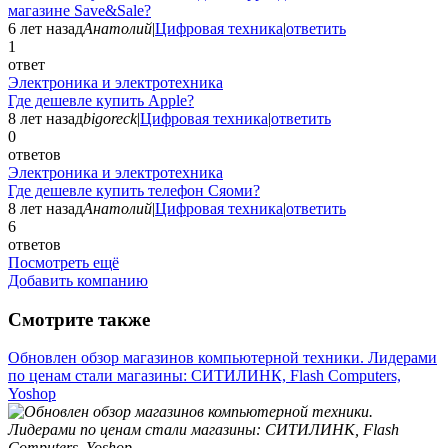
магазине Save&Sale?
6 лет назад
Анатолий
|
Цифровая техника
|
ответить
1
ответ
Электроника и электротехника
Где дешевле купить Apple?
8 лет назад
bigoreck
|
Цифровая техника
|
ответить
0
ответов
Электроника и электротехника
Где дешевле купить телефон Сяоми?
8 лет назад
Анатолий
|
Цифровая техника
|
ответить
6
ответов
Посмотреть ещё
Добавить компанию
Смотрите также
Обновлен обзор магазинов компьютерной техники. Лидерами
по ценам стали магазины: СИТИЛИНК, Flash Computers,
Yoshop