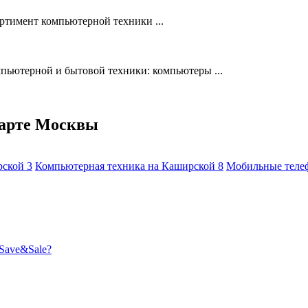
ртимент компьютерной техники ...
пьютерной и бытовой техники: компьютеры ...
карте Москвы
рской
3
Компьютерная техника на Каширской
8
Мобильные теле
Save&Sale?