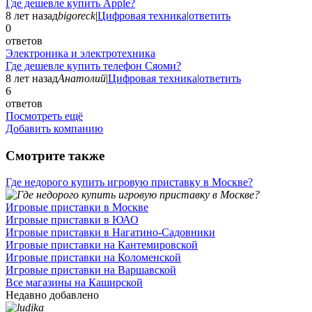
Где дешевле купить Apple?
8 лет назад
bigoreck
|
Цифровая техника
|
ответить
0
ответов
Электроника и электротехника
Где дешевле купить телефон Сяоми?
8 лет назад
Анатолий
|
Цифровая техника
|
ответить
6
ответов
Посмотреть ещё
Добавить компанию
Смотрите также
Где недорого купить игровую приставку в Москве?
Игровые приставки в Москве
Игровые приставки в ЮАО
Игровые приставки в Нагатино-Садовники
Игровые приставки на Кантемировской
Игровые приставки на Коломенской
Игровые приставки на Варшавской
Все магазины на Каширской
Недавно добавлено