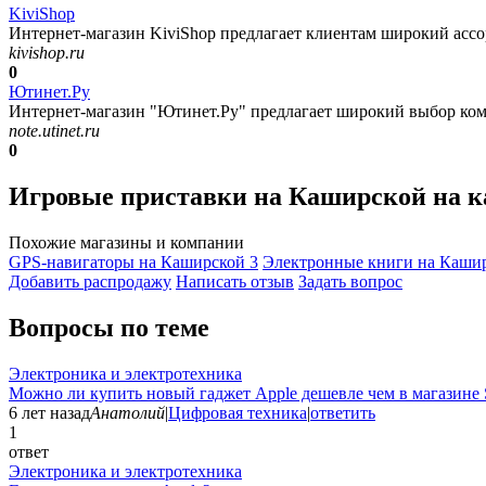
KiviShop
Интернет-магазин KiviShop предлагает клиентам широкий ассо
kivishop.ru
0
Ютинет.Ру
Интернет-магазин "Ютинет.Ру" предлагает широкий выбор ком
note.utinet.ru
0
Игровые приставки на Каширской на 
Похожие магазины и компании
GPS-навигаторы на Каширской
3
Электронные книги на Каши
Добавить раcпродажу
Написать отзыв
Задать вопрос
Вопросы по теме
Электроника и электротехника
Можно ли купить новый гаджет Apple дешевле чем в магазине 
6 лет назад
Анатолий
|
Цифровая техника
|
ответить
1
ответ
Электроника и электротехника