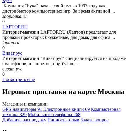
Бука
Компания "Бука" начала свой путь в 1993 году как
дистрибьютор компьютерных игр. За время активной ...
shop.buka.ru
0
LAPTOP.RU
Интернет-магазин LAPTOP.RU (Лаптоп) предлагает для
продажи проекторы: бюджетные, для дома, для офиса ...
laptop.ru
0
Виват.рус
Интернет-магазин "Виват.рус" специализируется на продаже
смартфонов, планшетов, ноутбуков ...
виват.рус
0
Посмотреть ещё
Игровые приставки на карте Москвы
Магазины и компании
GPS-навигаторы
91
Электронные книги
69
Компьютерная
техника
329
Мобильные телефоны
268
Добавить раcпродажу
Написать отзыв
Задать вопрос