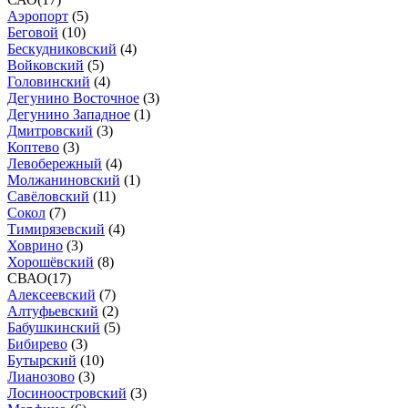
Аэропорт
(
5
)
Беговой
(
10
)
Бескудниковский
(
4
)
Войковский
(
5
)
Головинский
(
4
)
Дегунино Восточное
(
3
)
Дегунино Западное
(
1
)
Дмитровский
(
3
)
Коптево
(
3
)
Левобережный
(
4
)
Молжаниновский
(
1
)
Савёловский
(
11
)
Сокол
(
7
)
Тимирязевский
(
4
)
Ховрино
(
3
)
Хорошёвский
(
8
)
СВАО
(
17
)
Алексеевский
(
7
)
Алтуфьевский
(
2
)
Бабушкинский
(
5
)
Бибирево
(
3
)
Бутырский
(
10
)
Лианозово
(
3
)
Лосиноостровский
(
3
)