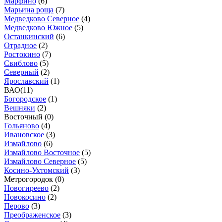
Марфино
(
6
)
Марьина роща
(
7
)
Медведково Северное
(
4
)
Медведково Южное
(
5
)
Останкинский
(
6
)
Отрадное
(
2
)
Ростокино
(
7
)
Свиблово
(
5
)
Северный
(
2
)
Ярославский
(
1
)
ВАО
(
11
)
Богородское
(
1
)
Вешняки
(
2
)
Восточный (
0
)
Гольяново
(
4
)
Ивановское
(
3
)
Измайлово
(
6
)
Измайлово Восточное
(
5
)
Измайлово Северное
(
5
)
Косино-Ухтомский
(
3
)
Метрогородок (
0
)
Новогиреево
(
2
)
Новокосино
(
2
)
Перово
(
3
)
Преображенское
(
3
)