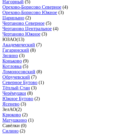
Нагорный
(
5
)
Орехово-Борисово Северное
(
4
)
Орехово-Борисово Южное
(
3
)
Царицыно
(
2
)
Чертаново Северное
(
5
)
Чертаново Центральное
(
4
)
Чертаново Южное
(
3
)
ЮЗАО
(
13
)
Академический
(
7
)
Гагаринский
(
8
)
Зюзино
(
3
)
Коньково
(
9
)
Котловка
(
5
)
Ломоносовский
(
8
)
Обручевский
(
7
)
Северное Бутово
(
1
)
Тёплый Стан
(
3
)
Черёмушки
(
8
)
Южное Бутово
(
2
)
Ясенево
(
3
)
ЗелАО
(
2
)
Крюково
(
2
)
Матушкино
(
1
)
Савёлки (
0
)
Силино
(
2
)