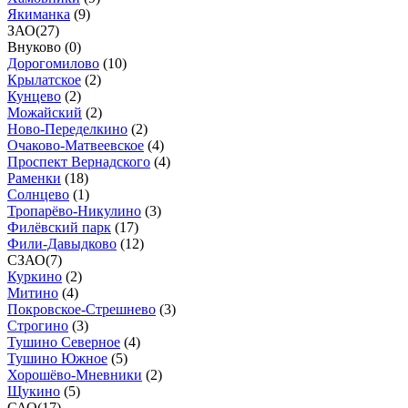
Якиманка
(
9
)
ЗАО
(
27
)
Внуково (
0
)
Дорогомилово
(
10
)
Крылатское
(
2
)
Кунцево
(
2
)
Можайский
(
2
)
Ново-Переделкино
(
2
)
Очаково-Матвеевское
(
4
)
Проспект Вернадского
(
4
)
Раменки
(
18
)
Солнцево
(
1
)
Тропарёво-Никулино
(
3
)
Филёвский парк
(
17
)
Фили-Давыдково
(
12
)
СЗАО
(
7
)
Куркино
(
2
)
Митино
(
4
)
Покровское-Стрешнево
(
3
)
Строгино
(
3
)
Тушино Северное
(
4
)
Тушино Южное
(
5
)
Хорошёво-Мневники
(
2
)
Щукино
(
5
)
САО
(
17
)