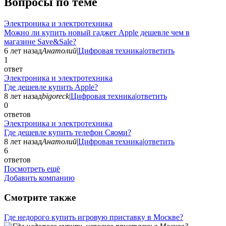
Вопросы по теме
Электроника и электротехника
Можно ли купить новый гаджет Apple дешевле чем в
магазине Save&Sale?
6 лет назад
Анатолий
|
Цифровая техника
|
ответить
1
ответ
Электроника и электротехника
Где дешевле купить Apple?
8 лет назад
bigoreck
|
Цифровая техника
|
ответить
0
ответов
Электроника и электротехника
Где дешевле купить телефон Сяоми?
8 лет назад
Анатолий
|
Цифровая техника
|
ответить
6
ответов
Посмотреть ещё
Добавить компанию
Смотрите также
Где недорого купить игровую приставку в Москве?