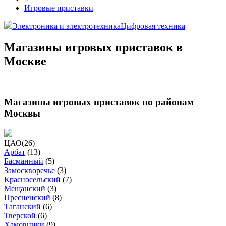
Игровые приставки
Электроника и электротехника
Цифровая техника
Магазины игровых приставок в
Москве
Магазины игровых приставок по районам
Москвы
ЦАО
(
26
)
Арбат
(
13
)
Басманный
(
5
)
Замоскворечье
(
3
)
Красносельский
(
7
)
Мещанский
(
3
)
Пресненский
(
8
)
Таганский
(
6
)
Тверской
(
6
)
Хамовники
(
9
)