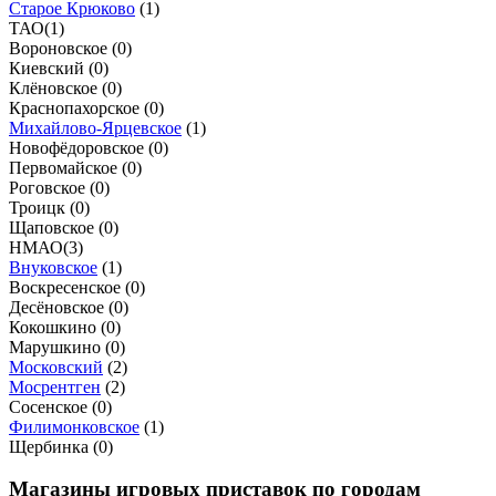
Старое Крюково
(
1
)
ТАО
(
1
)
Вороновское (
0
)
Киевский (
0
)
Клёновское (
0
)
Краснопахорское (
0
)
Михайлово-Ярцевское
(
1
)
Новофёдоровское (
0
)
Первомайское (
0
)
Роговское (
0
)
Троицк (
0
)
Щаповское (
0
)
НМАО
(
3
)
Внуковское
(
1
)
Воскресенское (
0
)
Десёновское (
0
)
Кокошкино (
0
)
Марушкино (
0
)
Московский
(
2
)
Мосрентген
(
2
)
Сосенское (
0
)
Филимонковское
(
1
)
Щербинка (
0
)
Магазины игровых приставок по городам