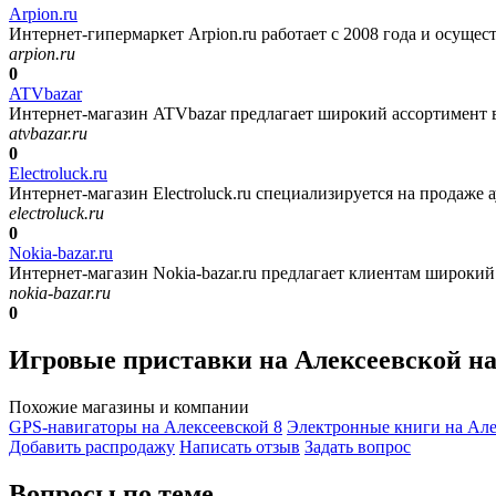
Arpion.ru
Интернет-гипермаркет Arpion.ru работает с 2008 года и осущес
arpion.ru
0
ATVbazar
Интернет-магазин ATVbazar предлагает широкий ассортимент в
atvbazar.ru
0
Electroluck.ru
Интернет-магазин Electroluck.ru специализируется на продаже ау
electroluck.ru
0
Nokia-bazar.ru
Интернет-магазин Nokia-bаzar.ru предлагает клиентам широкий
nokia-bazar.ru
0
Игровые приставки на Алексеевской н
Похожие магазины и компании
GPS-навигаторы на Алексеевской
8
Электронные книги на Ал
Добавить раcпродажу
Написать отзыв
Задать вопрос
Вопросы по теме