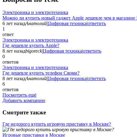
Электроника и электротехника
Можно ли купить новый гаджет Apple дешевле чем в магазине 
6 лет назад
Анатолий
|
Цифровая техника
|
ответить
1
ответ
Электроника и электротехника
Где дешевле купить Apple?
8 лет назад
bigoreck
|
Цифровая техника
|
ответить
0
ответов
Электроника и электротехника
Где дешевле купить телефон Сяоми?
8 лет назад
Анатолий
|
Цифровая техника
|
ответить
6
ответов
Посмотреть ещё
Добавить компанию
Смотрите также
Где недорого купить игровую приставку в Москве?
Игровые приставки в Москве