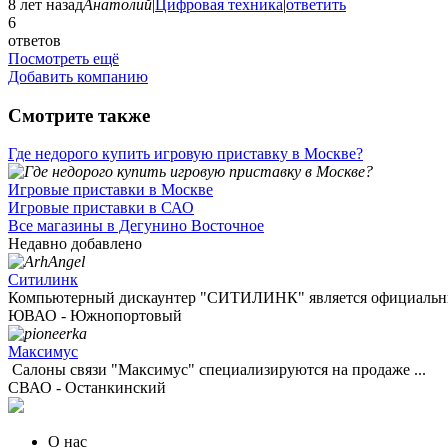
8 лет назад
Анатолий
|
Цифровая техника
|
ответить
6
ответов
Посмотреть ещё
Добавить компанию
Смотрите также
Где недорого купить игровую приставку в Москве?
Игровые приставки в Москве
Игровые приставки в САО
Все магазины в Дегунино Восточное
Недавно добавлено
Ситилинк
Компьютерный дискаунтер "СИТИЛИНК" является официальны
ЮВАО - Южнопортовый
Максимус
Салоны связи "Максимус" специализируются на продаже ...
СВАО - Останкинский
О нас