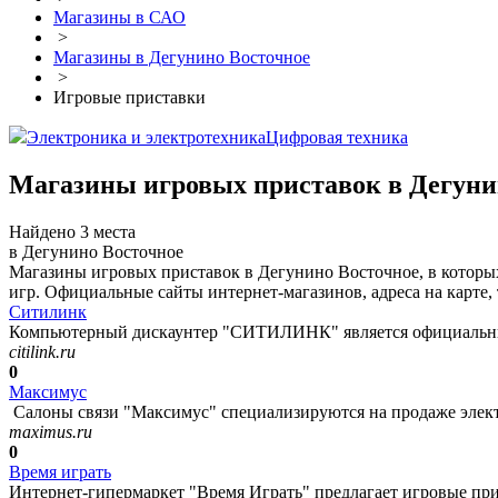
Магазины в САО
>
Магазины в Дегунино Восточное
>
Игровые приставки
Электроника и электротехника
Цифровая техника
Магазины игровых приставок в Дегуни
Найдено 3 места
в Дегунино Восточное
Магазины игровых приставок в Дегунино Восточное, в которых 
игр. Официальные сайты интернет-магазинов, адреса на карте,
Ситилинк
Компьютерный дискаунтер "СИТИЛИНК" является официальным
citilink.ru
0
Максимус
Салоны связи "Максимус" специализируются на продаже электр
maximus.ru
0
Время играть
Интернет-гипермаркет "Время Играть" предлагает игровые прист