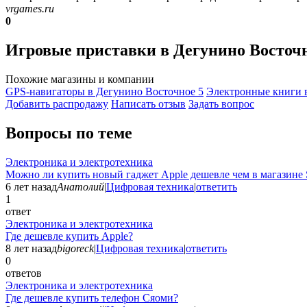
vrgames.ru
0
Игровые приставки в Дегунино Восточ
Похожие магазины и компании
GPS-навигаторы в Дегунино Восточное
5
Электронные книги 
Добавить раcпродажу
Написать отзыв
Задать вопрос
Вопросы по теме
Электроника и электротехника
Можно ли купить новый гаджет Apple дешевле чем в магазине 
6 лет назад
Анатолий
|
Цифровая техника
|
ответить
1
ответ
Электроника и электротехника
Где дешевле купить Apple?
8 лет назад
bigoreck
|
Цифровая техника
|
ответить
0
ответов
Электроника и электротехника
Где дешевле купить телефон Сяоми?