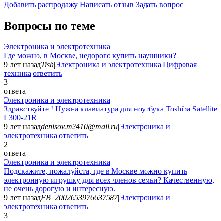
Добавить раcпродажу
Написать отзыв
Задать вопрос
Вопросы по теме
Электроника и электротехника
Где можно, в Москве, недорого купить наушники?
9 лет назад
Tish
|
Электроника и электротехника
|
Цифровая
техника
|
ответить
3
ответа
Электроника и электротехника
Здравствуйте ! Нужна клавиатура для ноутбука Toshiba Satellite
L300-21R
9 лет назад
denisov.m2410@mail.ru
|
Электроника и
электротехника
|
ответить
2
ответа
Электроника и электротехника
Подскажите, пожалуйста, где в Москве можно купить
электронную игрушку для всех членов семьи? Качественную,
не очень дорогую и интересную.
9 лет назад
FB_2002653976637587
|
Электроника и
электротехника
|
ответить
3