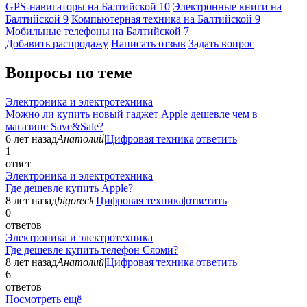
GPS-навигаторы на Балтийской
10
Электронные книги на
Балтийской
9
Компьютерная техника на Балтийской
9
Мобильные телефоны на Балтийской
7
Добавить раcпродажу
Написать отзыв
Задать вопрос
Вопросы по теме
Электроника и электротехника
Можно ли купить новый гаджет Apple дешевле чем в
магазине Save&Sale?
6 лет назад
Анатолий
|
Цифровая техника
|
ответить
1
ответ
Электроника и электротехника
Где дешевле купить Apple?
8 лет назад
bigoreck
|
Цифровая техника
|
ответить
0
ответов
Электроника и электротехника
Где дешевле купить телефон Сяоми?
8 лет назад
Анатолий
|
Цифровая техника
|
ответить
6
ответов
Посмотреть ещё