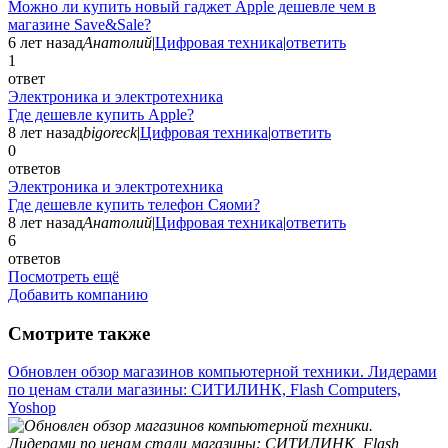
Можно ли купить новый гаджет Apple дешевле чем в
магазине Save&Sale?
6 лет назад
Анатолий
|
Цифровая техника
|
ответить
1
ответ
Электроника и электротехника
Где дешевле купить Apple?
8 лет назад
bigoreck
|
Цифровая техника
|
ответить
0
ответов
Электроника и электротехника
Где дешевле купить телефон Сяоми?
8 лет назад
Анатолий
|
Цифровая техника
|
ответить
6
ответов
Посмотреть ещё
Добавить компанию
Смотрите также
Обновлен обзор магазинов компьютерной техники. Лидерами
по ценам стали магазины: СИТИЛИНК, Flash Computers,
Yoshop