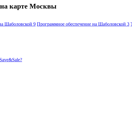
на карте Москвы
на Шаболовской
9
Программное обеспечение на Шаболовской
3
Save&Sale?