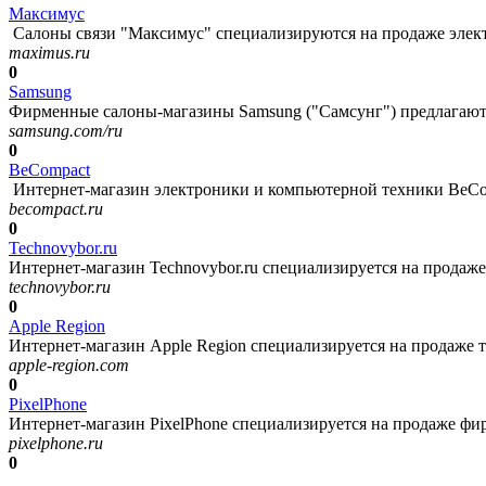
Максимус
Салоны связи "Максимус" специализируются на продаже электр
maximus.ru
0
Samsung
Фирменные салоны-магазины Samsung ("Самсунг") предлагают д
samsung.com/ru
0
BeCompact
Интернет-магазин электроники и компьютерной техники BeCom
becompact.ru
0
Technovybor.ru
Интернет-магазин Technovybor.ru специализируется на продаже 
technovybor.ru
0
Apple Region
Интернет-магазин Apple Region специализируется на продаже т
apple-region.com
0
PixelPhone
Интернет-магазин PixelPhone специализируется на продаже фир
pixelphone.ru
0