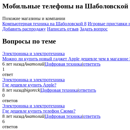
Мобильные телефоны на Шаболовской 
Похожие магазины и компании
Компьютерная техника на Шаболовской
8
Игровые приставки 
Добавить раcпродажу
Написать отзыв
Задать вопрос
Вопросы по теме
Электроника и электротехника
Можно ли купить новый гаджет Apple дешевле чем в магазине 
6 лет назад
Анатолий
|
Цифровая техника
|
ответить
1
ответ
Электроника и электротехника
Где дешевле купить Apple?
8 лет назад
bigoreck
|
Цифровая техника
|
ответить
0
ответов
Электроника и электротехника
Где дешевле купить телефон Сяоми?
8 лет назад
Анатолий
|
Цифровая техника
|
ответить
6
ответов