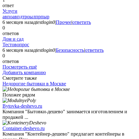
ответ
Услуги
авпоавпдтроылпрпыр
6 месяцев назад
testlogin0
|
Прочее
|
ответить
0
ответов
Дом и сад
Тестовопрос
6 месяцев назад
testlogin0
|
Безопасность
|
ответить
0
ответов
Посмотреть ещё
Добавить компанию
Смотрите также
Недорогие бытовки в Москве
Похожее рядом
Bytovka-deshevo.ru
Компания "Бытовки-дешево" занимается изготовлением и
продажей ...
Container-deshevo.ru
Компания "Контейнер-дешево" предлагает контейнеры в