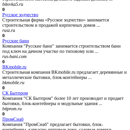
bitovka5.ru
0
Русское зодчество
Строительная фирма «Русское зодчество» занимается
строительством и продажей кирпичных домов ...
rusz.ru
0
Русские бани
Компания "Русские бани" занимается строительством бани
под ключ на дачном участке по типовому или ...
rus-bani.com
0
BKmobile.ru
Строительная компания BKmobile.ru предлагает деревянные и
металлические бытовки, блок-контейнеры ...
bkmobile.ru
0
СК Бытпром
Компания "СК Бытпром" более 10 лет производит и продает
бытовки, блок-контейнеры и модульные здания ...
bitprom.ru
0
ПромСнаб
Компания "ПромСнаб" предлагает бытовки, блок-
контейнеры, каркасно-щитовые дома, садовые домики ...