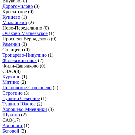
Внуково (
0
)
Дорогомилово
(
3
)
Крылатское (
0
)
Кунцево
(
1
)
Можайский
(
2
)
Ново-Переделкино (
0
)
Очаково-Матвеевское
(
1
)
Проспект Вернадского (
0
)
Раменки
(
3
)
Солнцево (
0
)
Тропарёво-Никулино
(
1
)
Филёвский парк
(
2
)
Фили-Давыдково (
0
)
СЗАО
(
8
)
Куркино
(
1
)
Митино
(
2
)
Покровское-Стрешнево
(
2
)
Строгино
(
3
)
Тушино Северное
(
1
)
Тушино Южное
(
2
)
Хорошёво-Мневники
(
3
)
Щукино
(
2
)
САО
(
17
)
Аэропорт
(
1
)
Беговой
(
3
)