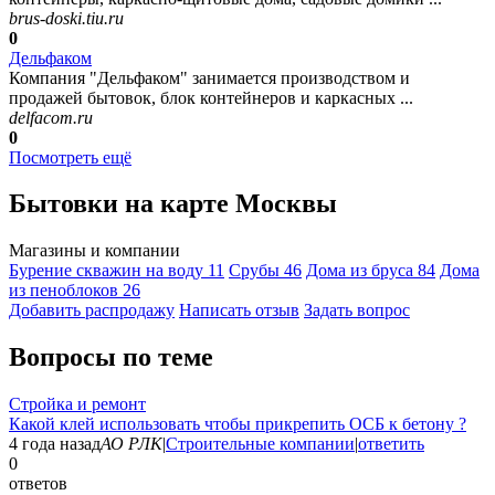
brus-doski.tiu.ru
0
Дельфаком
Компания "Дельфаком" занимается производством и
продажей бытовок, блок контейнеров и каркасных ...
delfacom.ru
0
Посмотреть ещё
Бытовки на карте Москвы
Магазины и компании
Бурение скважин на воду
11
Срубы
46
Дома из бруса
84
Дома
из пеноблоков
26
Добавить раcпродажу
Написать отзыв
Задать вопрос
Вопросы по теме
Стройка и ремонт
Какой клей использовать чтобы прикрепить ОСБ к бетону ?
4 года назад
АО РЛК
|
Строительные компании
|
ответить
0
ответов