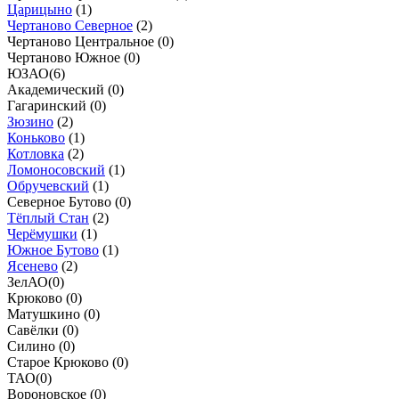
Царицыно
(
1
)
Чертаново Северное
(
2
)
Чертаново Центральное (
0
)
Чертаново Южное (
0
)
ЮЗАО
(
6
)
Академический (
0
)
Гагаринский (
0
)
Зюзино
(
2
)
Коньково
(
1
)
Котловка
(
2
)
Ломоносовский
(
1
)
Обручевский
(
1
)
Северное Бутово (
0
)
Тёплый Стан
(
2
)
Черёмушки
(
1
)
Южное Бутово
(
1
)
Ясенево
(
2
)
ЗелАО
(
0
)
Крюково (
0
)
Матушкино (
0
)
Савёлки (
0
)
Силино (
0
)
Старое Крюково (
0
)
ТАО
(
0
)
Вороновское (
0
)