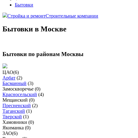
Бытовки
Стройка и ремонт
Строительные компании
Бытовки в Москве
Бытовки по районам Москвы
ЦАО
(
6
)
Арбат
(
2
)
Басманный
(
3
)
Замоскворечье (
0
)
Красносельский
(
4
)
Мещанский (
0
)
Пресненский
(
2
)
Таганский
(
1
)
Тверской
(
1
)
Хамовники (
0
)
Якиманка (
0
)
ЗАО
(
6
)