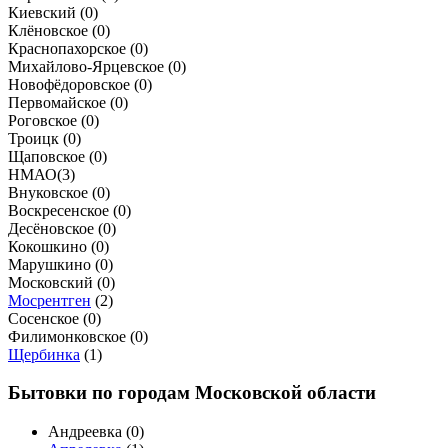
Киевский (
0
)
Клёновское (
0
)
Краснопахорское (
0
)
Михайлово-Ярцевское (
0
)
Новофёдоровское (
0
)
Первомайское (
0
)
Роговское (
0
)
Троицк (
0
)
Щаповское (
0
)
НМАО
(
3
)
Внуковское (
0
)
Воскресенское (
0
)
Десёновское (
0
)
Кокошкино (
0
)
Марушкино (
0
)
Московский (
0
)
Мосрентген
(
2
)
Сосенское (
0
)
Филимонковское (
0
)
Щербинка
(
1
)
Бытовки по городам Московской области
Андреевка (
0
)