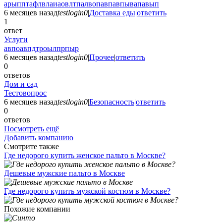
арыпптафлвлаиаовлтпалвопавпавпывапавып
6 месяцев назад
testlogin0
|
Доставка еды
|
ответить
1
ответ
Услуги
авпоавпдтроылпрпыр
6 месяцев назад
testlogin0
|
Прочее
|
ответить
0
ответов
Дом и сад
Тестовопрос
6 месяцев назад
testlogin0
|
Безопасность
|
ответить
0
ответов
Посмотреть ещё
Добавить компанию
Смотрите также
Где недорого купить женское пальто в Москве?
Дешевые мужские пальто в Москве
Где недорого купить мужской костюм в Москве?
Похожие компании