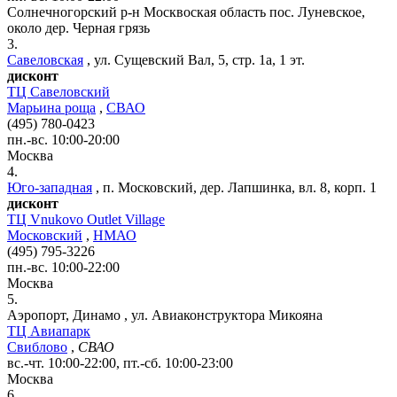
Солнечногорский р-н
Москвоская область
пос. Луневское,
около дер. Черная грязь
3.
Савеловская
,
ул. Сущевский Вал, 5, стр. 1а, 1 эт.
дисконт
ТЦ Савеловский
Марьина роща
,
СВАО
(495) 780-0423
пн.-вс. 10:00-20:00
Москва
4.
Юго-западная
,
п. Московский, дер. Лапшинка, вл. 8, корп. 1
дисконт
ТЦ Vnukovo Outlet Village
Московский
,
НМАО
(495) 795-3226
пн.-вс. 10:00-22:00
Москва
5.
Аэропорт, Динамо
,
ул. Авиаконструктора Микояна
ТЦ Авиапарк
Свиблово
,
СВАО
вс.-чт. 10:00-22:00, пт.-сб. 10:00-23:00
Москва
6.