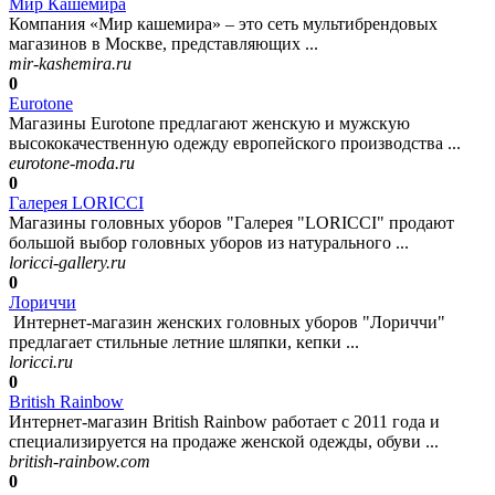
Мир Кашемира
Компания «Мир кашемира» – это сеть мультибрендовых
магазинов в Москве, представляющих ...
mir-kashemira.ru
0
Eurotone
Магазины Eurotone предлагают женскую и мужскую
высококачественную одежду европейского производства ...
eurotone-moda.ru
0
Галерея LORICCI
Магазины головных уборов "Галерея "LORICCI" продают
большой выбор головных уборов из натурального ...
loricci-gallery.ru
0
Лориччи
Интернет-магазин женских головных уборов "Лориччи"
предлагает стильные летние шляпки, кепки ...
loricci.ru
0
British Rainbow
Интернет-магазин British Rainbow работает с 2011 года и
специализируется на продаже женской одежды, обуви ...
british-rainbow.com
0