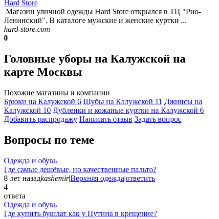
Hard Store
Магазин уличной одежды Hard Store открылся в ТЦ "Рио-
Ленинский". В каталоге мужские и женские куртки ...
hard-store.com
0
Головные уборы на Калужской на
карте Москвы
Похожие магазины и компании
Брюки на Калужской
6
Шубы на Калужской
11
Джинсы на
Калужской
10
Дубленки и кожаные куртки на Калужской
6
Добавить раcпродажу
Написать отзыв
Задать вопрос
Вопросы по теме
Одежда и обувь
Где самые дешёвые, но качественные пальто?
8 лет назад
kashemir
|
Верхняя одежда
|
ответить
4
ответа
Одежда и обувь
Где купить бушлат как у Путина в крещение?