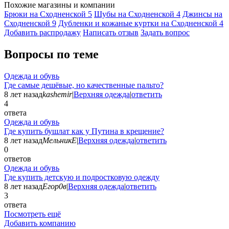
Похожие магазины и компании
Брюки на Сходненской
5
Шубы на Сходненской
4
Джинсы на
Сходненской
9
Дубленки и кожаные куртки на Сходненской
4
Добавить раcпродажу
Написать отзыв
Задать вопрос
Вопросы по теме
Одежда и обувь
Где самые дешёвые, но качественные пальто?
8 лет назад
kashemir
|
Верхняя одежда
|
ответить
4
ответа
Одежда и обувь
Где купить бушлат как у Путина в крещение?
8 лет назад
МельникЕ
|
Верхняя одежда
|
ответить
0
ответов
Одежда и обувь
Где купить детскую и подростковую одежду
8 лет назад
Егор0в
|
Верхняя одежда
|
ответить
3
ответа
Посмотреть ещё
Добавить компанию