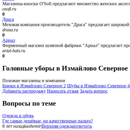
Магазины-киоски O'Sofi предлагают множество женских аксессу
osofi.ru
0
Драса
Меховая компания производитель "Драса" предлагает широкий 
drasa.ru
0
Ариал
Фирменный магазин шляпной фабрики "Ариал" предлагает прод
arial-hats.ru
0
Головные уборы в Измайлово Северное
Похожие магазины и компании
Брюки в Измайлово Северное
2
Шубы в Измайлово Северное
4
Добавить раcпродажу
Написать отзыв
Задать вопрос
Вопросы по теме
Одежда и обувь
Где самые дешёвые, но качественные пальто?
8 лет назад
kashemir
|
Верхняя одежда
|
ответить