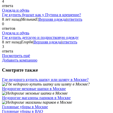
4
ответа
Одежда и обувь
Где купить бушлат как у Путина в крещение?
8 лет назад
МельникЕ
|
Верхняя одежда
|
ответить
0
ответов
Одежда и обувь
Где купить детскую и подростковую одежду
8 лет назад
Егор0в
|
Верхняя одежда
|
ответить
3
ответа
Посмотреть ещё
Добавить компанию
Смотрите также
Где недорого купить шапку или шляпу в Москве?
Недорогие меховые шапки в Москве
Недорогие магазины париков в Москве
Головные уборы в Москве
Головные уборы в ВАО