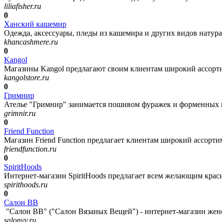
liliafisher.ru
0
Ханский кашемир
Одежда, аксессуары, пледы из кашемира и других видов натур
khancashmere.ru
0
Kangol
Магазины Kangol предлагают своим клиентам широкий ассортим
kangolstore.ru
0
Гримнир
Ателье "Гримнир" занимается пошивом фуражек и форменных го
grimnir.ru
0
Friend Function
Магазин Friend Function предлагает клиентам широкий ассортим
friendfunction.ru
0
SpiritHoods
Интернет-магазин SpiritHoods предлагает всем желающим красив
spirithoods.ru
0
Салон ВВ
"Салон ВВ" ("Салон Вязаных Вещей") - интернет-магазин женск
salonvv.ru