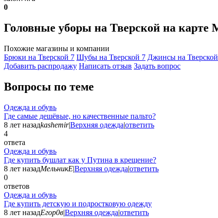
0
Головные уборы на Тверской на карте
Похожие магазины и компании
Брюки на Тверской
7
Шубы на Тверской
7
Джинсы на Тверско
Добавить раcпродажу
Написать отзыв
Задать вопрос
Вопросы по теме
Одежда и обувь
Где самые дешёвые, но качественные пальто?
8 лет назад
kashemir
|
Верхняя одежда
|
ответить
4
ответа
Одежда и обувь
Где купить бушлат как у Путина в крещение?
8 лет назад
МельникЕ
|
Верхняя одежда
|
ответить
0
ответов
Одежда и обувь
Где купить детскую и подростковую одежду
8 лет назад
Егор0в
|
Верхняя одежда
|
ответить