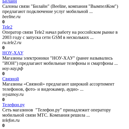
Билайн
Салоны связи "Билайн" (Beeline, компания "ВымпелКом")
предлагают подключение услуг мобильной ...
beeline.ru
0
Tele2
Оператор связи Tele2 начал работу на российском рынке в
2003 году с запуска сети GSM в нескольких ...
ru.tele2.ru
0
НОУ-ХАУ
Магазины электроники "НОУ-ХАУ" (ранее назывались
"ИОН") предлагают мобильные телефоны и смартфоны ...
ноу-хау.рф
0
Связной
Магазины «Связной» предлагают широкий ассортимент
телефонов, фото- и видеокамер, аудио- ...
svyaznoy.ru
0
Телефон.ру
Сеть магазинов "Телефон.ру" принадлежит оператору
мобильной связи МТС. Компания решила ...
telefon.ru
0