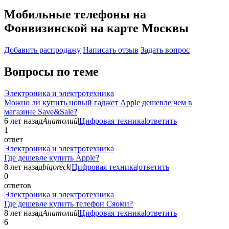
Мобильные телефоны на
Фонвизинской на карте Москвы
Добавить раcпродажу
Написать отзыв
Задать вопрос
Вопросы по теме
Электроника и электротехника
Можно ли купить новый гаджет Apple дешевле чем в
магазине Save&Sale?
6 лет назад
Анатолий
|
Цифровая техника
|
ответить
1
ответ
Электроника и электротехника
Где дешевле купить Apple?
8 лет назад
bigoreck
|
Цифровая техника
|
ответить
0
ответов
Электроника и электротехника
Где дешевле купить телефон Сяоми?
8 лет назад
Анатолий
|
Цифровая техника
|
ответить
6