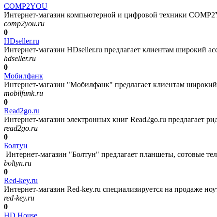
COMP2YOU
Интернет-магазин компьютерной и цифровой техники COMP2Y
comp2you.ru
0
HDseller.ru
Интернет-магазин HDseller.ru предлагает клиентам широкий асс
hdseller.ru
0
Мобилфанк
Интернет-магазин "Мобилфанк" предлагает клиентам широкий а
mobilfunk.ru
0
Read2go.ru
Интернет-магазин электронных книг Read2go.ru предлагает риде
read2go.ru
0
Болтун
Интернет-магазин "Болтун" предлагает планшеты, сотовые тел
boltyn.ru
0
Red-key.ru
Интернет-магазин Red-key.ru специализируется на продаже ноут
red-key.ru
0
HD House