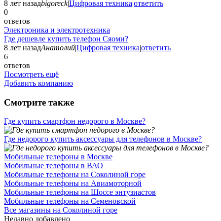
8 лет назад
bigoreck
|
Цифровая техника
|
ответить
0
ответов
Электроника и электротехника
Где дешевле купить телефон Сяоми?
8 лет назад
Анатолий
|
Цифровая техника
|
ответить
6
ответов
Посмотреть ещё
Добавить компанию
Смотрите также
Где купить смартфон недорого в Москве?
Где недорого купить аксессуары для телефонов в Москве?
Мобильные телефоны в Москве
Мобильные телефоны в ВАО
Мобильные телефоны на Соколиной горе
Мобильные телефоны на Авиамоторной
Мобильные телефоны на Шоссе энтузиастов
Мобильные телефоны на Семеновской
Все магазины на Соколиной горе
Недавно добавлено