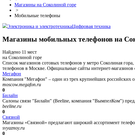
Магазины на Соколиной горе
>
Мобильные телефоны
Электроника и электротехника
Цифровая техника
Магазины мобильных телефонов на Сок
Найдено 11 мест
на Соколиной горе
Список магазинов сотовых телефонов у метро Соколиная гора,
телефонов в Москве. Официальные сайты интернет-магазинов с
Мегафон
Компания "Мегафон" – один из трех крупнейших российских оп
moscow.megafon.ru
0
Билайн
Салоны связи "Билайн" (Beeline, компания "ВымпелКом") пред
beeline.ru
0
Связной
Магазины «Связной» предлагают широкий ассортимент телефонов
svyaznoy.ru
0