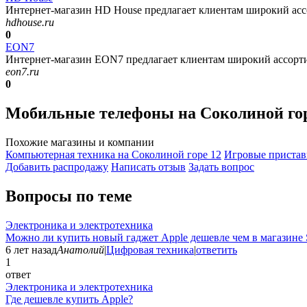
Интернет-магазин HD House предлагает клиентам широкий ассо
hdhouse.ru
0
EON7
Интернет-магазин EON7 предлагает клиентам широкий ассорти
eon7.ru
0
Мобильные телефоны на Соколиной го
Похожие магазины и компании
Компьютерная техника на Соколиной горе
12
Игровые пристав
Добавить раcпродажу
Написать отзыв
Задать вопрос
Вопросы по теме
Электроника и электротехника
Можно ли купить новый гаджет Apple дешевле чем в магазине 
6 лет назад
Анатолий
|
Цифровая техника
|
ответить
1
ответ
Электроника и электротехника
Где дешевле купить Apple?