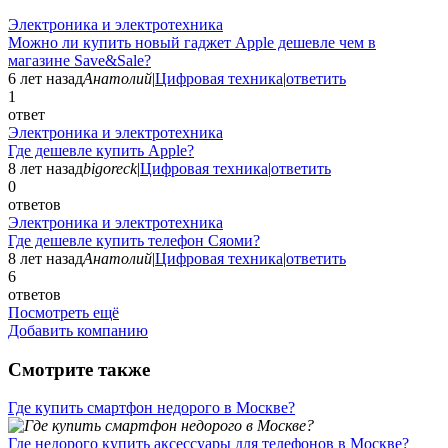
Электроника и электротехника
Можно ли купить новый гаджет Apple дешевле чем в
магазине Save&Sale?
6 лет назад
Анатолий
|
Цифровая техника
|
ответить
1
ответ
Электроника и электротехника
Где дешевле купить Apple?
8 лет назад
bigoreck
|
Цифровая техника
|
ответить
0
ответов
Электроника и электротехника
Где дешевле купить телефон Сяоми?
8 лет назад
Анатолий
|
Цифровая техника
|
ответить
6
ответов
Посмотреть ещё
Добавить компанию
Смотрите также
Где купить смартфон недорого в Москве?
Где недорого купить аксессуары для телефонов в Москве?