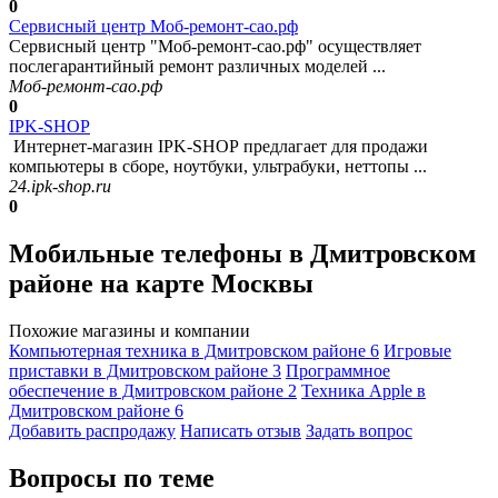
0
Сервисный центр Моб-ремонт-сао.рф
Сервисный центр "Моб-ремонт-сао.рф" осуществляет
послегарантийный ремонт различных моделей ...
Моб-ремонт-сао.рф
0
IPK-SHOP
Интернет-магазин IPK-SHOP предлагает для продажи
компьютеры в сборе, ноутбуки, ультрабуки, неттопы ...
24.ipk-shop.ru
0
Мобильные телефоны в Дмитровском
районе на карте Москвы
Похожие магазины и компании
Компьютерная техника в Дмитровском районе
6
Игровые
приставки в Дмитровском районе
3
Программное
обеспечение в Дмитровском районе
2
Техника Apple в
Дмитровском районе
6
Добавить раcпродажу
Написать отзыв
Задать вопрос
Вопросы по теме