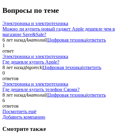
Вопросы по теме
Электроника и электротехника
Можно ли купить новый гаджет Apple дешевле чем в
магазине Save&Sale?
6 лет назад
Анатолий
|
Цифровая техника
|
ответить
1
ответ
Электроника и электротехника
Где дешевле купить Apple?
8 лет назад
bigoreck
|
Цифровая техника
|
ответить
0
ответов
Электроника и электротехника
Где дешевле купить телефон Сяоми?
8 лет назад
Анатолий
|
Цифровая техника
|
ответить
6
ответов
Посмотреть ещё
Добавить компанию
Смотрите также