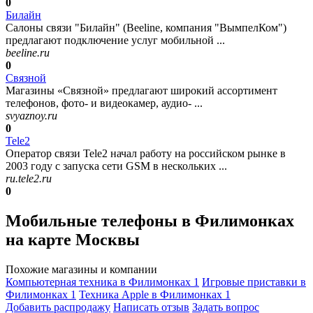
0
Билайн
Салоны связи "Билайн" (Beeline, компания "ВымпелКом")
предлагают подключение услуг мобильной ...
beeline.ru
0
Связной
Магазины «Связной» предлагают широкий ассортимент
телефонов, фото- и видеокамер, аудио- ...
svyaznoy.ru
0
Tele2
Оператор связи Tele2 начал работу на российском рынке в
2003 году с запуска сети GSM в нескольких ...
ru.tele2.ru
0
Мобильные телефоны в Филимонках
на карте Москвы
Похожие магазины и компании
Компьютерная техника в Филимонках
1
Игровые приставки в
Филимонках
1
Техника Apple в Филимонках
1
Добавить раcпродажу
Написать отзыв
Задать вопрос