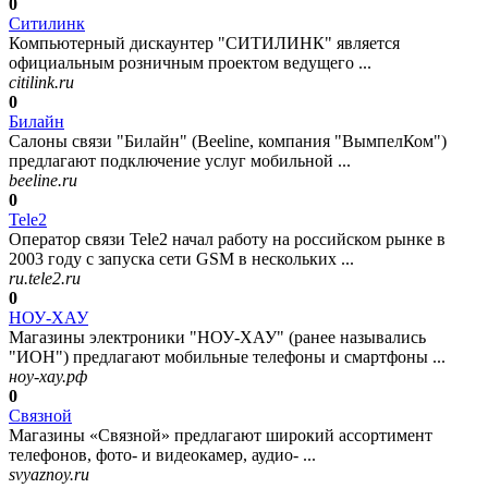
0
Ситилинк
Компьютерный дискаунтер "СИТИЛИНК" является
официальным розничным проектом ведущего ...
citilink.ru
0
Билайн
Салоны связи "Билайн" (Beeline, компания "ВымпелКом")
предлагают подключение услуг мобильной ...
beeline.ru
0
Tele2
Оператор связи Tele2 начал работу на российском рынке в
2003 году с запуска сети GSM в нескольких ...
ru.tele2.ru
0
НОУ-ХАУ
Магазины электроники "НОУ-ХАУ" (ранее назывались
"ИОН") предлагают мобильные телефоны и смартфоны ...
ноу-хау.рф
0
Связной
Магазины «Связной» предлагают широкий ассортимент
телефонов, фото- и видеокамер, аудио- ...
svyaznoy.ru