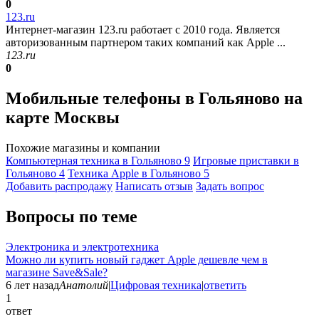
0
123.ru
Интернет-магазин 123.ru работает с 2010 года. Является
авторизованным партнером таких компаний как Apple ...
123.ru
0
Мобильные телефоны в Гольяново на
карте Москвы
Похожие магазины и компании
Компьютерная техника в Гольяново
9
Игровые приставки в
Гольяново
4
Техника Apple в Гольяново
5
Добавить раcпродажу
Написать отзыв
Задать вопрос
Вопросы по теме
Электроника и электротехника
Можно ли купить новый гаджет Apple дешевле чем в
магазине Save&Sale?
6 лет назад
Анатолий
|
Цифровая техника
|
ответить
1
ответ