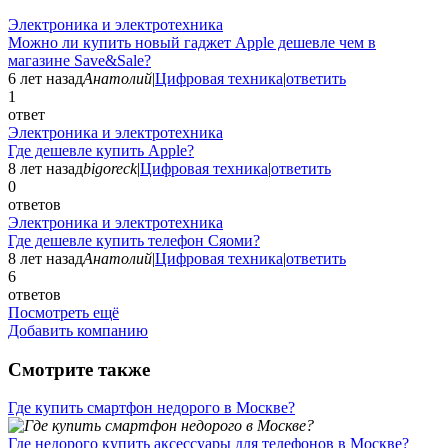
Электроника и электротехника
Можно ли купить новый гаджет Apple дешевле чем в
магазине Save&Sale?
6 лет назад
Анатолий
|
Цифровая техника
|
ответить
1
ответ
Электроника и электротехника
Где дешевле купить Apple?
8 лет назад
bigoreck
|
Цифровая техника
|
ответить
0
ответов
Электроника и электротехника
Где дешевле купить телефон Сяоми?
8 лет назад
Анатолий
|
Цифровая техника
|
ответить
6
ответов
Посмотреть ещё
Добавить компанию
Смотрите также
Где купить смартфон недорого в Москве?
Где недорого купить аксессуары для телефонов в Москве?