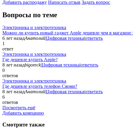
Добавить раcпродажу
Написать отзыв
Задать вопрос
Вопросы по теме
Электроника и электротехника
Можно ли купить новый гаджет Apple дешевле чем в магазине 
6 лет назад
Анатолий
|
Цифровая техника
|
ответить
1
ответ
Электроника и электротехника
Где дешевле купить Apple?
8 лет назад
bigoreck
|
Цифровая техника
|
ответить
0
ответов
Электроника и электротехника
Где дешевле купить телефон Сяоми?
8 лет назад
Анатолий
|
Цифровая техника
|
ответить
6
ответов
Посмотреть ещё
Добавить компанию
Смотрите также