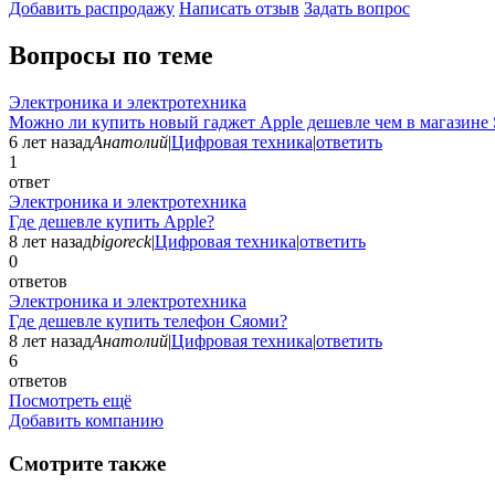
Добавить раcпродажу
Написать отзыв
Задать вопрос
Вопросы по теме
Электроника и электротехника
Можно ли купить новый гаджет Apple дешевле чем в магазине 
6 лет назад
Анатолий
|
Цифровая техника
|
ответить
1
ответ
Электроника и электротехника
Где дешевле купить Apple?
8 лет назад
bigoreck
|
Цифровая техника
|
ответить
0
ответов
Электроника и электротехника
Где дешевле купить телефон Сяоми?
8 лет назад
Анатолий
|
Цифровая техника
|
ответить
6
ответов
Посмотреть ещё
Добавить компанию
Смотрите также