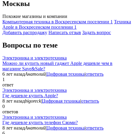
Москвы
Похожие магазины и компании
Компьютерная техника в Воскресенском поселении
1
Техника
Apple в Воскресенском поселении
1
Добавить раcпродажу
Написать отзыв
Задать вопрос
Вопросы по теме
Электроника и электротехника
Можно ли купить новый гаджет Apple дешевле чем в
магазине Save&Sale?
6 лет назад
Анатолий
|
Цифровая техника
|
ответить
1
ответ
Электроника и электротехника
Где дешевле купить Apple?
8 лет назад
bigoreck
|
Цифровая техника
|
ответить
0
ответов
Электроника и электротехника
Где дешевле купить телефон Сяоми?
8 лет назад
Анатолий
|
Цифровая техника
|
ответить
6