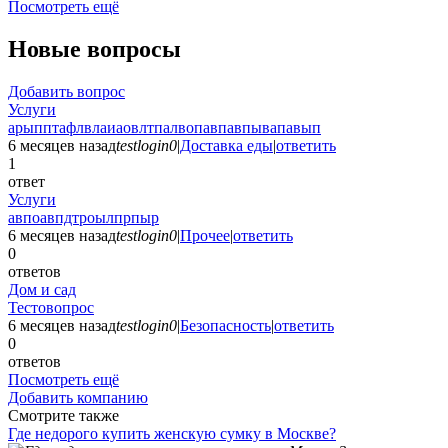
Посмотреть ещё
Новые вопросы
Добавить вопрос
Услуги
арыпптафлвлаиаовлтпалвопавпавпывапавып
6 месяцев назад
testlogin0
|
Доставка еды
|
ответить
1
ответ
Услуги
авпоавпдтроылпрпыр
6 месяцев назад
testlogin0
|
Прочее
|
ответить
0
ответов
Дом и сад
Тестовопрос
6 месяцев назад
testlogin0
|
Безопасность
|
ответить
0
ответов
Посмотреть ещё
Добавить компанию
Смотрите также
Где недорого купить женскую сумку в Москве?