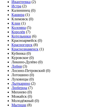
Ивантеевка
(
2
)
Истра
(
2
)
Калининец (
0
)
Кашира
(
1
)
Климовск (
0
)
Клин
(
1
)
Коломна
(
5
)
Королёв
(
7
)
Котельники
(
6
)
Красноармейск (
0
)
Красногорск
(
8
)
Краснознаменск
(
1
)
Кубинка (
0
)
Куровское (
0
)
Ликино-Дулёво (
0
)
Лобня
(
3
)
Лосино-Петровский (
0
)
Лотошино (
0
)
Луховицы (
0
)
Лыткарино
(
2
)
Люберцы
(
7
)
Михнево (
0
)
Можайск (
0
)
Молодёжный (
0
)
Мытищи
(
8
)