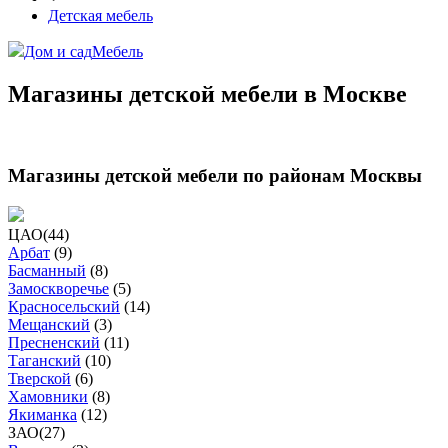
Детская мебель
Дом и сад
Мебель
Магазины детской мебели в Москве
Магазины детской мебели по районам Москвы
ЦАО
(
44
)
Арбат
(
9
)
Басманный
(
8
)
Замоскворечье
(
5
)
Красносельский
(
14
)
Мещанский
(
3
)
Пресненский
(
11
)
Таганский
(
10
)
Тверской
(
6
)
Хамовники
(
8
)
Якиманка
(
12
)
ЗАО
(
27
)