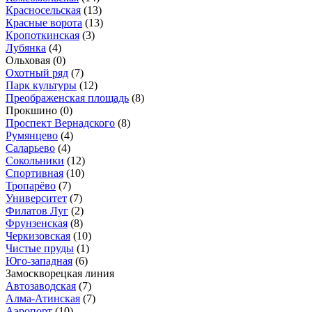
Красносельская
(13)
Красные ворота
(13)
Кропоткинская
(3)
Лубянка
(4)
Ольховая
(0)
Охотный ряд
(7)
Парк культуры
(12)
Преображенская площадь
(8)
Прокшино
(0)
Проспект Вернадского
(8)
Румянцево
(4)
Саларьево
(4)
Сокольники
(12)
Спортивная
(10)
Тропарёво
(7)
Университет
(7)
Филатов Луг
(2)
Фрунзенская
(8)
Черкизовская
(10)
Чистые пруды
(1)
Юго-западная
(6)
Замоскворецкая линия
Автозаводская
(7)
Алма-Атинская
(7)
Аэропорт
(10)