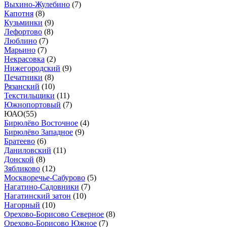
Выхино-Жулебино
(
7
)
Капотня
(
8
)
Кузьминки
(
9
)
Лефортово
(
8
)
Люблино
(
7
)
Марьино
(
7
)
Некрасовка
(
2
)
Нижегородский
(
9
)
Печатники
(
8
)
Рязанский
(
10
)
Текстильщики
(
11
)
Южнопортовый
(
7
)
ЮАО
(
55
)
Бирюлёво Восточное
(
4
)
Бирюлёво Западное
(
9
)
Братеево
(
6
)
Даниловский
(
11
)
Донской
(
8
)
Зябликово
(
12
)
Москворечье-Сабурово
(
5
)
Нагатино-Садовники
(
7
)
Нагатинский затон
(
10
)
Нагорный
(
10
)
Орехово-Борисово Северное
(
8
)
Орехово-Борисово Южное
(
7
)