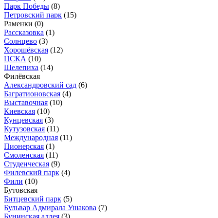
Парк Победы
(8)
Петровский парк
(15)
Раменки
(0)
Рассказовка
(1)
Солнцево
(3)
Хорошёвская
(12)
ЦСКА
(10)
Шелепиха
(14)
Филёвская
Александровский сад
(6)
Багратионовская
(4)
Выставочная
(10)
Киевская
(10)
Кунцевская
(3)
Кутузовская
(11)
Международная
(11)
Пионерская
(1)
Смоленская
(11)
Студенческая
(9)
Филевский парк
(4)
Фили
(10)
Бутовская
Битцевский парк
(5)
Бульвар Адмирала Ушакова
(7)
Бунинская аллея
(3)