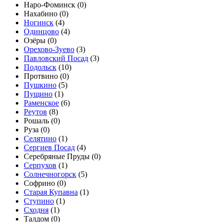
Наро-Фоминск (
0
)
Нахабино (
0
)
Ногинск
(
4
)
Одинцово
(
4
)
Озёры (
0
)
Орехово-Зуево
(
3
)
Павловский Посад
(
3
)
Подольск
(
10
)
Протвино (
0
)
Пушкино
(
5
)
Пущино
(
1
)
Раменское
(
6
)
Реутов
(
8
)
Рошаль (
0
)
Руза (
0
)
Селятино
(
1
)
Сергиев Посад
(
4
)
Серебряные Пруды (
0
)
Серпухов
(
1
)
Солнечногорск
(
5
)
Софрино (
0
)
Старая Купавна
(
1
)
Ступино
(
1
)
Сходня
(
1
)
Талдом (
0
)