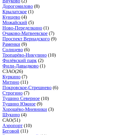
Внуково
(
2
)
Дорогомилово
(
8
)
Крылатское
(
1
)
Кунцево
(
4
)
Можайский
(
5
)
Ново-Переделкино
(
1
)
Очаково-Матвеевское
(
7
)
Проспект Вернадского
(
9
)
Раменки
(
9
)
Солнцево
(
6
)
Тропарёво-Никулино
(
10
)
Филёвский парк
(
2
)
Фили-Давыдково
(
1
)
СЗАО
(
26
)
Куркино
(
7
)
Митино
(
11
)
Покровское-Стрешнево
(
6
)
Строгино
(
7
)
Тушино Северное
(
10
)
Тушино Южное
(
9
)
Хорошёво-Мневники
(
3
)
Щукино
(
4
)
САО
(
51
)
Аэропорт
(
10
)
Беговой
(
11
)