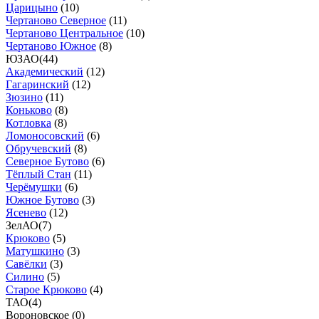
Царицыно
(
10
)
Чертаново Северное
(
11
)
Чертаново Центральное
(
10
)
Чертаново Южное
(
8
)
ЮЗАО
(
44
)
Академический
(
12
)
Гагаринский
(
12
)
Зюзино
(
11
)
Коньково
(
8
)
Котловка
(
8
)
Ломоносовский
(
6
)
Обручевский
(
8
)
Северное Бутово
(
6
)
Тёплый Стан
(
11
)
Черёмушки
(
6
)
Южное Бутово
(
3
)
Ясенево
(
12
)
ЗелАО
(
7
)
Крюково
(
5
)
Матушкино
(
3
)
Савёлки
(
3
)
Силино
(
5
)
Старое Крюково
(
4
)
ТАО
(
4
)
Вороновское (
0
)