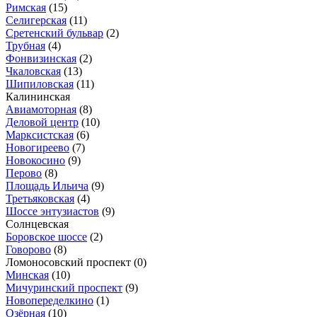
Римская
(15)
Селигерская
(11)
Сретенский бульвар
(2)
Трубная
(4)
Фонвизинская
(2)
Чкаловская
(13)
Шипиловская
(11)
Калининская
Авиамоторная
(8)
Деловой центр
(10)
Марксистская
(6)
Новогиреево
(7)
Новокосино
(9)
Перово
(8)
Площадь Ильича
(9)
Третьяковская
(4)
Шоссе энтузиастов
(9)
Солнцевская
Боровское шоссе
(2)
Говорово
(8)
Ломоносовский проспект
(0)
Минская
(10)
Мичуринский проспект
(9)
Новопеределкино
(1)
Озёрная
(10)