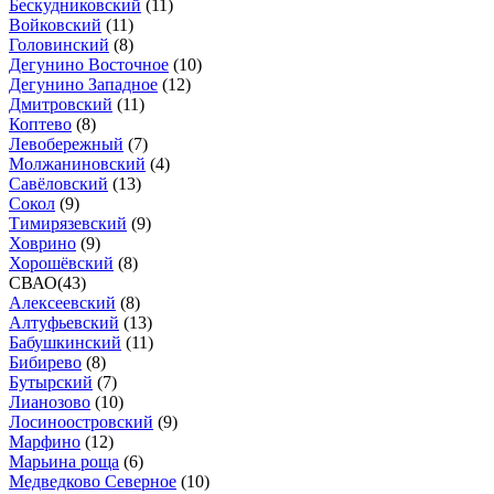
Бескудниковский
(
11
)
Войковский
(
11
)
Головинский
(
8
)
Дегунино Восточное
(
10
)
Дегунино Западное
(
12
)
Дмитровский
(
11
)
Коптево
(
8
)
Левобережный
(
7
)
Молжаниновский
(
4
)
Савёловский
(
13
)
Сокол
(
9
)
Тимирязевский
(
9
)
Ховрино
(
9
)
Хорошёвский
(
8
)
СВАО
(
43
)
Алексеевский
(
8
)
Алтуфьевский
(
13
)
Бабушкинский
(
11
)
Бибирево
(
8
)
Бутырский
(
7
)
Лианозово
(
10
)
Лосиноостровский
(
9
)
Марфино
(
12
)
Марьина роща
(
6
)
Медведково Северное
(
10
)