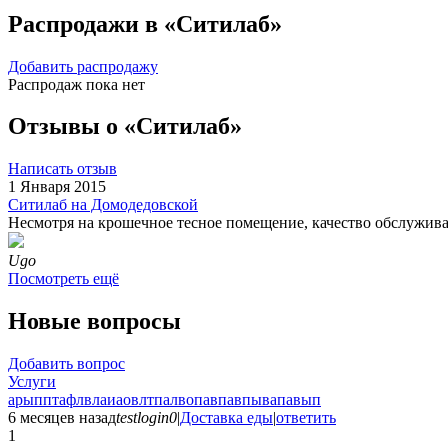
Распродажи в «Ситилаб»
Добавить распродажу
Распродаж пока нет
Отзывы о «Ситилаб»
Написать отзыв
1 Января 2015
Ситилаб на Домодедовской
Несмотря на крошечное тесное помещение, качество обслуживани
Ugo
Посмотреть ещё
Новые вопросы
Добавить вопрос
Услуги
арыпптафлвлаиаовлтпалвопавпавпывапавып
6 месяцев назад
testlogin0
|
Доставка еды
|
ответить
1