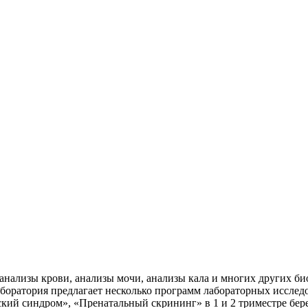
 анализы крови, анализы мочи, анализы кала и многих других б
боратория предлагает несколько программ лабораторных исследо
кий синдром», «Пренатальный скрининг» в 1 и 2 триместре бер