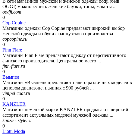
В сети магазинов мужской и женской одежды oodji (быв.
OGGI) можно купить женские блузки, топы, жакеты ...
oodji.com
0
Cop.Copine
Магазины одежды Cop Copine предлагают широкий выбор
женской одежды и обуви французского производства ...
copcopine.ru
0
Finn Flare
Магазины Finn Flare предлагают одежду от перспективного
финского производителя. Центральное место ...
finn-flare.ru
0
Вымпел
Магазины «Вымпел» предлагают пальто различных моделей в
ценовом диапазоне, начиная с 900 рублей ...
vimpel-coat.ru
0
KANZLER
Магазины немецкой марки KANZLER предлагают широкий
ассортимент актуальных моделей мужской одежды ...
kanzler-style.ru
0
Liotti Moda