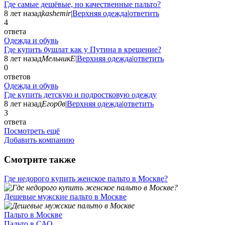
Где самые дешёвые, но качественные пальто?
8 лет назад
kashemir
|
Верхняя одежда
|
ответить
4
ответа
Одежда и обувь
Где купить бушлат как у Путина в крещение?
8 лет назад
МельникЕ
|
Верхняя одежда
|
ответить
0
ответов
Одежда и обувь
Где купить детскую и подростковую одежду
8 лет назад
Егор0в
|
Верхняя одежда
|
ответить
3
ответа
Посмотреть ещё
Добавить компанию
Смотрите также
Где недорого купить женское пальто в Москве?
Дешевые мужские пальто в Москве
Пальто в Москве
Пальто в САО