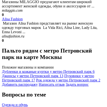
Магазины MILAGGIO предлагают клиентам широкий
ассортимент женской одежды, обуви и аксессуаров от ...
milaggio.com
0
Alisa Fashion
Магазин Alisa Fashion представляет на рынке женскую
одежду торговых марок La Vida Rici, Alisa Line, Lady Lita,
Enna Levoni ...
alisafashion.ru
0
Пальто рядом с метро Петровский
парк на карте Москвы
Похожие магазины и компании
Дубленки и кожаные куртки у метро Петровский парк
6
Джинсы у метро Петровский парк
13
Пуховики у метро
Петровский парк
17
Рок одежда у метро Петровский парк
2
Добавить раcпродажу
Написать отзыв
Задать вопрос
Вопросы по теме
Одежда и обувь